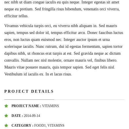
nec nibh ut diam congue iaculis eu quis neque. Integer egestas sit amet
neque eu pretium. Sed fringilla risus bibendum, venenatis orci viverra,
efficitur tellus.
Vivamus vehicula turpis orci, eu viverra nibh aliquam in. Sed mauris
sapien, tempus sed dolor id, tempus efficitur arcu. Donec faucibus luctus
eros, non luctus quam euismod nec. Integer auctor ipsum et urna
scelerisque iaculis. Nunc rutrum, dui id egestas fermentum, sapien tortor
dapibus nibh, ut rhoncus erat turpis at est. Sed gravida neque ac dictum
convallis. Nullam nec nisl molestie, ornare mauris vel, finibus libero.
Mauris vitae posuere mauris, quis tempor sapien. Sed eget felis nisl.
Vestibulum id iaculis ex. In et lacus risus.
PROJECT DETAILS
PROJECT NAME :
VITAMINS
DATE :
2014-09-14
CATEGORY :
FOOD1, VITAMINS